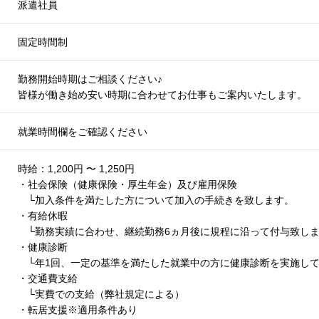
派遣社員
固定時間制
勤務開始時期はご相談ください
♪
皆様が働き始め安い時期に合わせてお仕事もご案内いたします。
就業時間欄をご確認ください
時給：1,200円 〜 1,250円
・社会保険（健康保険・厚生年金）及び雇用保険
└加入条件を満たした方について加入の手続きを致します。
・有給休暇
└勤務実績に合わせ、継続勤務6ヵ月後に規程に沿って付与致し
・健康診断
└年1回、一定の基準を満たした就業中の方に健康診断を実施し
・交通費支給
└実費での支給（弊社規定による）
・転居支援※適用条件あり