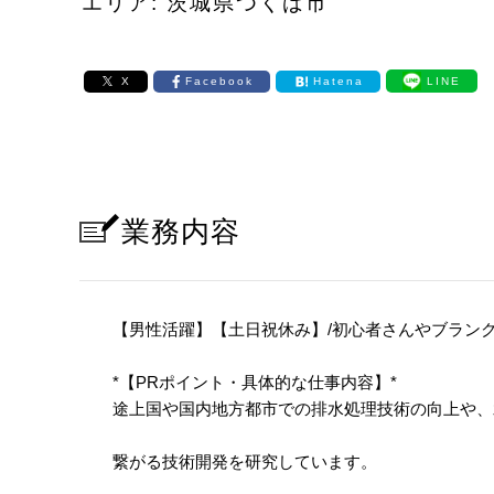
エリア: 茨城県つくば市
X
Facebook
Hatena
LINE
業務内容
【男性活躍】【土日祝休み】/初心者さんやブラン
*【PRポイント・具体的な仕事内容】*
途上国や国内地方都市での排水処理技術の向上や、
繋がる技術開発を研究しています。