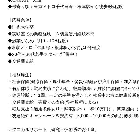
◆最寄り駅：東京メトロ千代田線・根津駅から徒歩8分程度
【応募条件】
◆理系大学卒
◆実験室での業務経験 ※装置使用経験不問
◆残業少なめ（月0～10H程度）
◆東京メトロ千代田線・根津駅から徒歩8分程度
◆20代～30代若手スタッフ活躍中！
◆交通費支給
【福利厚生】
・社会保険(健康保険・厚生年金・労災保険)及び雇用保険：加入
・有給休暇：勤務実績に合わせ、継続勤務6ヵ月後に規程に沿って
・健康診断：年1回、一定の基準を満たした就業中の方に健康診断
・交通費支給：実費での支給(弊社規程による）
・転居支援※適用条件あり：関東以外（一律10万円）、関東圏内（
・友達紹介キャンペーン※規約有：5,000～10,000円の商品券
テクニカルサポート（研究・技術系のお仕事）