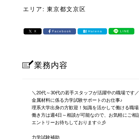
エリア: 東京都文京区
X
Facebook
Hatena
LINE
業務内容
＼20代～30代の若手スタッフが活躍中の職場です
金属材料に係る力学試験サポートのお仕事
♪
理系大学出身の方歓迎！知識を活かして働ける職場
働き方は週4日～相談が可能なので、お気軽にご相
エントリーお待ちしております☆彡
力学試験補助