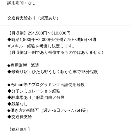
試用期間：なし
交通費支給あり（規定あり）
【月収例】294,500円〜310,000円
◆時給1,900円〜2,000円×実働7.75H×週5日×4週
※スキル・経験を考慮し決定します。
（月収例は一例であり補償するものではありません）
◆雇用形態：派遣
◆最寄り駅：ひたち野うしく駅から車で15分程度
◆Python等のプログラミング言語使用経験
◆分子シミュレーション経験
◆駐車場あり／服装自由／分煙
◆残業なし
◆働き方の相談可（週3〜5日／6〜7.75H等）
◆交通費支給
【福利厚生】