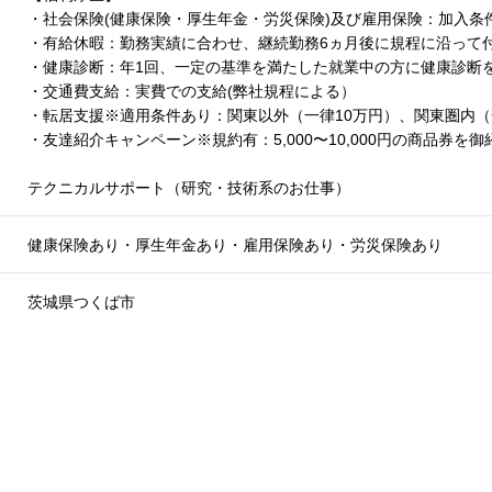
・社会保険(健康保険・厚生年金・労災保険)及び雇用保険：加入
・有給休暇：勤務実績に合わせ、継続勤務6ヵ月後に規程に沿って
・健康診断：年1回、一定の基準を満たした就業中の方に健康診断
・交通費支給：実費での支給(弊社規程による）
・転居支援※適用条件あり：関東以外（一律10万円）、関東圏内（
・友達紹介キャンペーン※規約有：5,000〜10,000円の商品券
テクニカルサポート（研究・技術系のお仕事）
健康保険あり・厚生年金あり・雇用保険あり・労災保険あり
茨城県つくば市