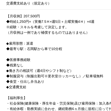
交通費支給あり（規定あり）
【月収例】207,500円
◆時給1,250円×（実働7.5Ｈ×週5日＋土曜実働4Ｈ）×4週
※経験・スキルを考慮して決定します。
（月収例は一例であり補償するものではありません）
◆雇用形態：派遣
◆最寄り駅：石岡駅から車で10分程
◆医療事務経験
◆残業なし
◆働き方の相談可（週4日やシフト制など）
◆制服貸与（制服出勤可※更衣室ロッカーなし）／駐車場無料
◆食堂・仕出し弁当あり
◆交通費支給
【福利厚生】
・社会保険(健康保険・厚生年金・労災保険)及び雇用保険：加入
・有給休暇：勤務実績に合わせ、継続勤務6ヵ月後に規程に沿って