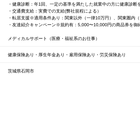
・健康診断：年1回、一定の基準を満たした就業中の方に健康診断
・交通費支給：実費での支給(弊社規程による）
・転居支援※適用条件あり：関東以外（一律10万円）、関東圏内（
・友達紹介キャンペーン※規約有：5,000〜10,000円の商品券
メディカルサポート（医療・福祉系のお仕事）
健康保険あり・厚生年金あり・雇用保険あり・労災保険あり
茨城県石岡市