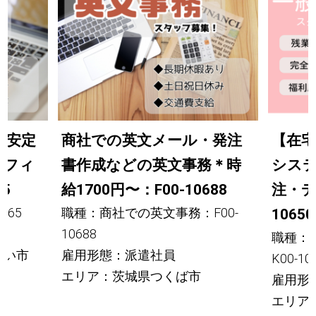
り安定
商社での英文メール・発注
【在宅
オフィ
書作成などの英文事務＊時
シス
5
給1700円〜：F00-10688
注・デ
665
職種：商社での英文事務：F00-
10650
10688
職種：
らい市
雇用形態：派遣社員
K00-10
エリア：茨城県つくば市
雇用形
エリア