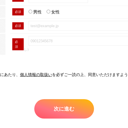
男性
女性
必須
必須
必
須
し）
にあたり、
個人情報の取扱い
を必ずご一読の上、同意いただけますよう