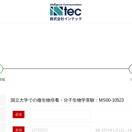
情報
国立大学での微生物培養・分子生物学実験：MS00-10523
必須
必須
例) 1970年1月1日→19