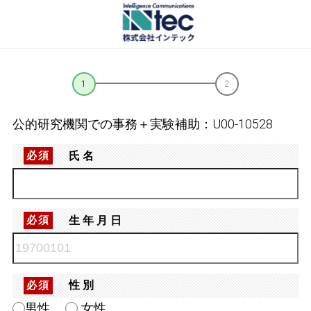
公的研究機関での事務＋実験補助：U00-10528
氏名
必須
生年月日
必須
性別
必須
男性
女性